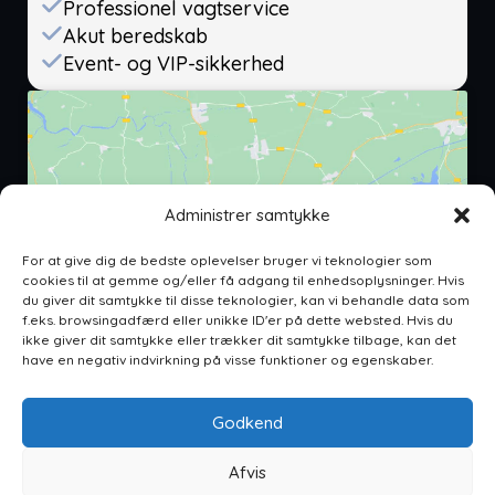
Professionel vagtservice
Akut beredskab
Event- og VIP-sikkerhed
Administrer samtykke
For at give dig de bedste oplevelser bruger vi teknologier som
Klik for at acceptere markedsføring
cookies til at gemme og/eller få adgang til enhedsoplysninger. Hvis
cookies og aktivere dette indhold
du giver dit samtykke til disse teknologier, kan vi behandle data som
f.eks. browsingadfærd eller unikke ID'er på dette websted. Hvis du
ikke giver dit samtykke eller trækker dit samtykke tilbage, kan det
have en negativ indvirkning på visse funktioner og egenskaber.
Godkend
Vagteliten ApS
CVR: 46178165
Afvis
Ahornvænget 7, 4200 Slagelse, Danmark,4200
Se præferencer
Slagelse