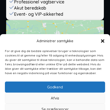
Professionel vagtservice
Akut beredskab
Event- og VIP-sikkerhed
Administrer samtykke
For at give dig de bedste oplevelser bruger vi teknologier som
Klik for at acceptere markedsføring
cookies til at gemme og/eller få adgang til enhedsoplysninger. Hvis
cookies og aktivere dette indhold
du giver dit samtykke til disse teknologier, kan vi behandle data som
f.eks. browsingadfærd eller unikke ID'er på dette websted. Hvis du
ikke giver dit samtykke eller trækker dit samtykke tilbage, kan det
have en negativ indvirkning på visse funktioner og egenskaber.
Godkend
Vagteliten ApS
CVR: 46178165
Afvis
Ahornvænget 7, 4200 Slagelse, Danmark,4200
Se præferencer
Slagelse